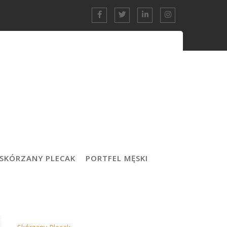
Ostatnie Wpisy
SKÓRZANY PLECAK
PORTFEL MĘSKI
Polska bielizna – idealny pomysł na prezent
Torby Młodzieżowe – popularne fasony
Torby Męskie Vintage Kalisz